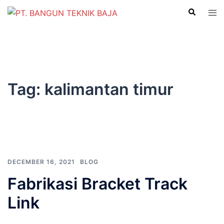
Skip
Search
Tog
to
men
FEEL OUR SERVICES
content
Tag:
kalimantan timur
DECEMBER 16, 2021
BLOG
Fabrikasi Bracket Track
Link